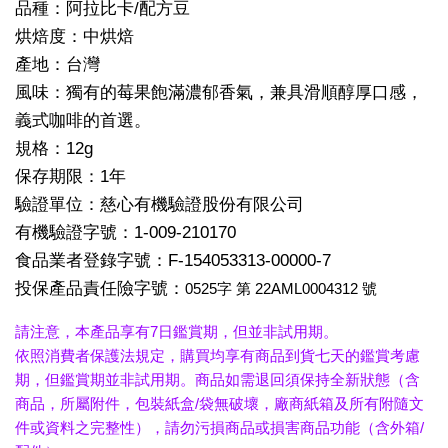
品種：阿拉比卡/配方豆
烘焙度：中烘焙
產地：台灣
風味：獨有的莓果飽滿濃郁香氣，兼具滑順醇厚口感，
義式咖啡的首選。
規格：12g
保存期限：1年
驗證單位：慈心有機驗證股份有限公司
有機驗證字號：1-009-210170
食品業者登錄字號：F-154053313-00000-7
投保產品責任險字號：
0525字 第 22AML0004312 號
請注意，本產品享有7日鑑賞期，但並非試用期。
依照消費者保護法規定，購買均享有商品到貨七天的鑑賞考慮
期，但鑑賞期並非試用期。商品如需退回須保持全新狀態（含
商品，所屬附件，包裝紙盒/袋無破壞，廠商紙箱及所有附隨文
件或資料之完整性），請勿污損商品或損害商品功能（含外箱/