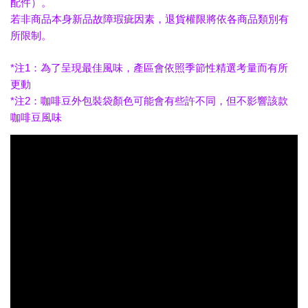
配件）。
若非商品本身新品故障瑕疵因素，退貨權限將依各商品類別有
所限制。
*注1：為了呈現最佳風味，產區會依照季節性精選考量而有所
更動
*注2：咖啡豆外包裝袋顏色可能會有些許不同，但不影響該款
咖啡豆風味