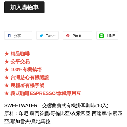
加入購物車
分享
Tweet
Pin it
LINE
★ 精品咖啡
★ 公平交易
★ 100%有機栽培
★ 台灣慈心有機認證
★ 農糧署有機字號
★ 義式咖啡ESPRESSO/拿鐵專用豆
SWEETWATER｜交響曲義式有機掛耳咖啡(10入)
原料：印尼,蘇門答臘/哥倫比亞/衣索匹亞,西達摩/衣索匹
亞,耶加雪夫/瓜地馬拉