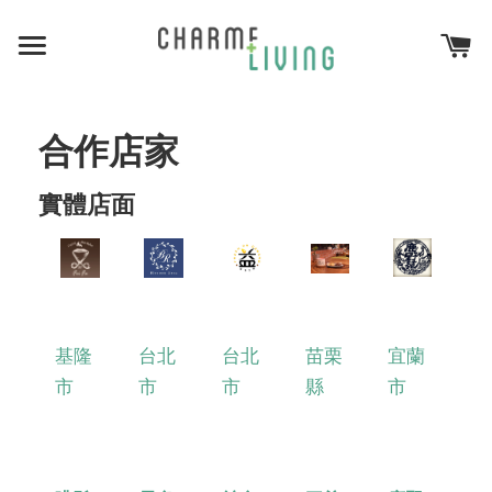
合作店家
實體店面
基隆
台北
台北
苗栗
宜蘭
市
市
市
縣
市