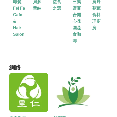
啡髮
貝多
益食
三義
鹿野
Fei Fa
蕾納
之選
野百
苑蔬
Café
合開
食料
&
心花
理廚
Hair
園蔬
房
Salon
食咖
啡
網路