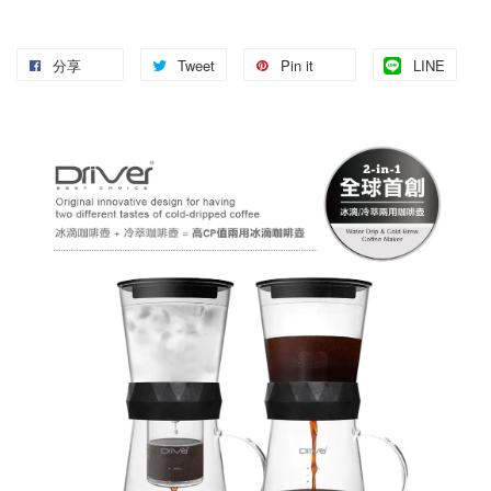
分享
Tweet
Pin it
LINE