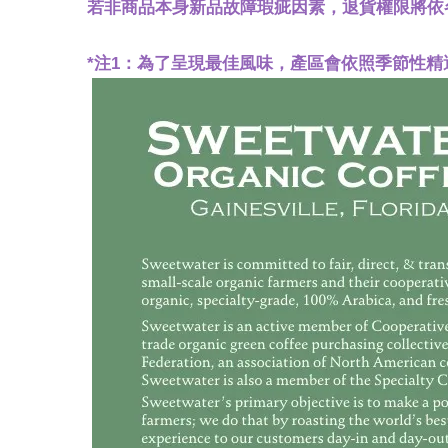
若非商品本身新品故障瑕疵因素，退貨權限將依
*注1：為了呈現最佳風味，產區會依照季節性精