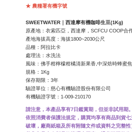
★ 農糧署有機字號
SWEETWATER｜西達摩有機咖啡生豆(1Kg)
原產地：衣索匹亞，西達摩，SCFCU COOP合
產地海拔高度：海拔1800~2030公尺
品種：阿拉比卡
處理法：水洗法
風味：佛手柑檸檬柑橘清新果香,中深焙時蜂蜜焦
規格：1Kg
保存期限：3年
驗證單位：慈心有機驗證股份有限公司
有機驗證字號：1-009-210170
請注意，本產品享有7日鑑賞期，但並非試用期
依照消費者保護法規定，購買均享有商品到貨七
破壞，廠商紙箱及所有附隨文件或資料之完整性