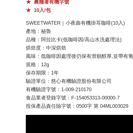
★
農糧署有機字號
★
10入/包
SWEETWATER｜小夜曲有機掛耳咖啡(10入)
產地：秘魯
品種：阿拉比卡(低咖啡因/高山水洗處理法)
烘焙度：中深烘焙
風味：低咖啡因處理後仍保有滑順醇厚,並帶有葡
規格：12g
保存期限：1年
驗證單位：慈心有機驗證股份有限公司
有機驗證字號：1-009-210170
食品業者登錄字號：F-154053313-00000-7
投保產品責任險字號：0500字 第 04ML003029