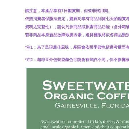
請注意，本產品享有7日鑑賞期，但並非試用期。
依照消費者保護法規定，購買均享有商品到貨七天的鑑賞考
資料之完整性），請勿污損商品或損害商品功能（含外箱/
若非商品本身新品故障瑕疵因素，退貨權限將依各商品類
*注1：為了呈現最佳風味，產區會依照季節性精選考量而
*注2：咖啡豆外包裝袋顏色可能會有些許不同，但不影響