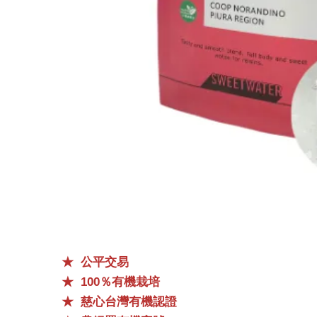
★ 公平交易
★
100％有機
栽培
★
慈心台灣有機認證