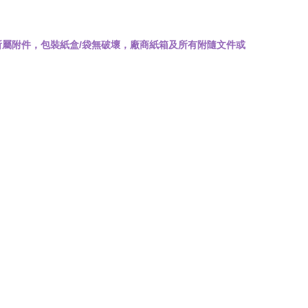
屬附件，包裝紙盒/袋無破壞，廠商紙箱及所有附隨文件或