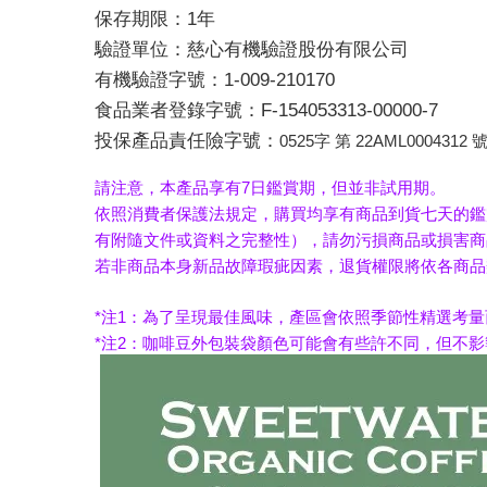
保存期限：1年
驗證單位：慈心有機驗證股份有限公司
有機驗證字號：1-009-210170
食品業者登錄字號：F-154053313-00000-7
投保產品責任險字號：
0525字 第 22AML0004312 
請注意，本產品享有7日鑑賞期，但並非試用期。
依照消費者保護法規定，購買均享有商品到貨七天的鑑
有附隨文件或資料之完整性），請勿污損商品或損害商
若非商品本身新品故障瑕疵因素，退貨權限將依各商品
*注1：為了呈現最佳風味，產區會依照季節性精選考
*注2：咖啡豆外包裝袋顏色可能會有些許不同，但不