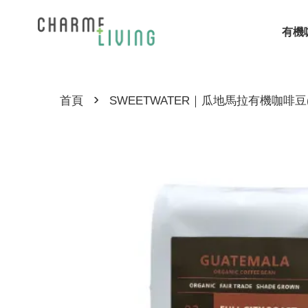
有機
›
首頁
SWEETWATER｜瓜地馬拉有機咖啡豆(2