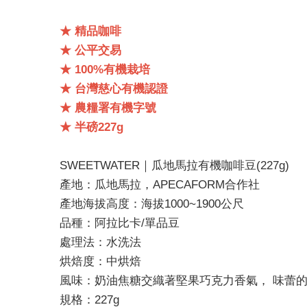
★ 精品咖啡
★ 公平交易
★ 100%有機栽培
★ 台灣慈心有機認證
★ 農糧署有機字號
★ 半磅227g
SWEETWATER｜瓜地馬拉有機咖啡豆(227g)
產地：瓜地馬拉，APECAFORM合作社
產地海拔高度：海拔1000~1900公尺
品種：阿拉比卡/單品豆
處理法：水洗法
烘焙度：中烘焙
風味：奶油焦糖交織著堅果巧克力香氣， 味蕾
規格：227g