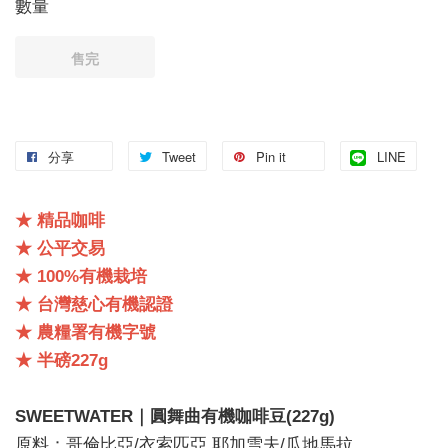
數量
售完
分享
Tweet
Pin it
LINE
★ 精品咖啡
★ 公平交易
★ 100%有機栽培
★ 台灣慈心有機認證
★ 農糧署有機字號
★ 半磅227g
SWEETWATER｜圓舞曲有機咖啡豆(227g)
原料：哥倫比亞/衣索匹亞,耶加雪夫/瓜地馬拉