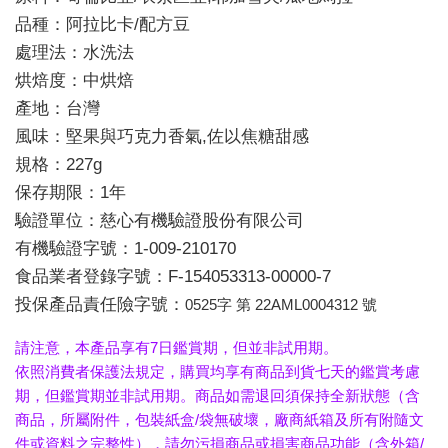
品種：阿拉比卡/配方豆
處理法：水洗法
烘焙度：中烘焙
產地：台灣
風味：堅果與巧克力香氣,佐以焦糖甜感
規格：227g
保存期限：1年
驗證單位：慈心有機驗證股份有限公司
有機驗證字號：1-009-210170
食品業者登錄字號：F-154053313-00000-7
投保產品責任險字號：
0525字 第 22AML0004312 號
請注意，本產品享有7日鑑賞期，但並非試用期。
依照消費者保護法規定，購買均享有商品到貨七天的鑑賞考慮
期，但鑑賞期並非試用期。商品如需退回須保持全新狀態（含
商品，所屬附件，包裝紙盒/袋無破壞，廠商紙箱及所有附隨文
件或資料之完整性），請勿污損商品或損害商品功能（含外箱/