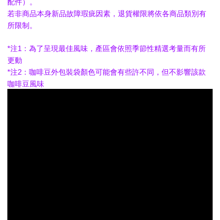
配件）。
若非商品本身新品故障瑕疵因素，退貨權限將依各商品類別有
所限制。
*注1：為了呈現最佳風味，產區會依照季節性精選考量而有所
更動
*注2：咖啡豆外包裝袋顏色可能會有些許不同，但不影響該款
咖啡豆風味