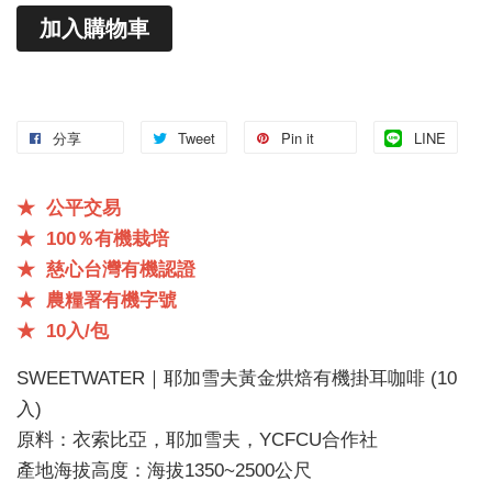
加入購物車
分享
Tweet
Pin it
LINE
★ 公平交易
★
100％有機
栽培
★
慈心台灣有機認證
★
農糧署有機字號
★
10入/包
SWEETWATER｜耶加雪夫黃金烘焙有機掛耳咖啡 (10
入)
原料：衣索比亞，耶加雪夫，YCFCU合作社
產地海拔高度：海拔1350~2500公尺