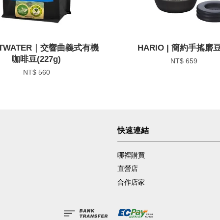
ETWATER｜交響曲義式有機
HARIO | 簡約手搖磨
咖啡豆(227g)
NT$ 659
NT$ 560
快速連結
哪裡購買
直營店
合作店家