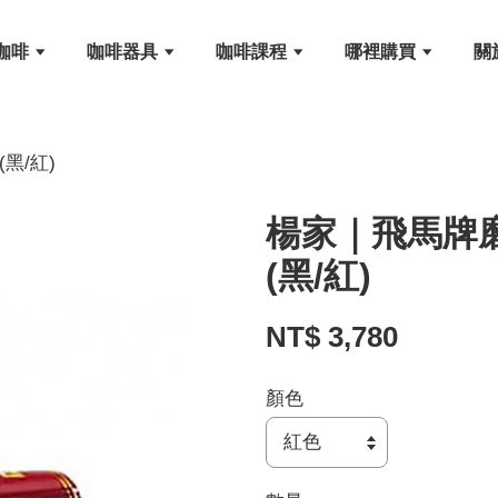
咖啡
咖啡器具
咖啡課程
哪裡購買
關
黑/紅)
楊家｜飛馬牌磨
(黑/紅)
NT$ 3,780
顏色