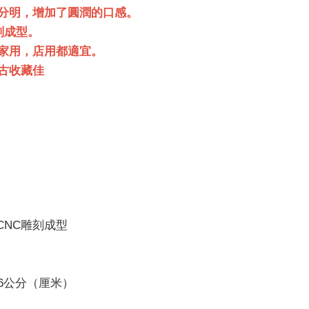
分明，增加了圓潤的口感。
刻成型。
家用，店用都適宜。
古收藏佳
CNC雕刻成型
36公分（厘米）