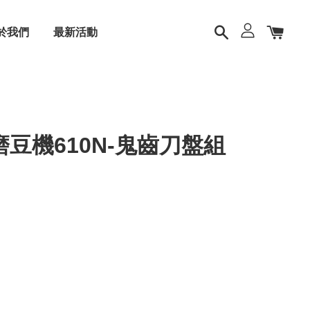
於我們
最新活動
豆機610N-鬼齒刀盤組