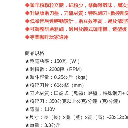
◆咖啡粉顆粒立體，細粉少，修飾雜澀味，層次
◆升級版磨刀盤，刀盤材質︰特殊鋼刀+數控雕
◆低噪音馬達轉動設計，磨豆效率高，易於清理
◆可調整研磨粗細，適用於義式咖啡機，造型復
◆專業咖啡玩家適用
商品規格
★耗電功率：150瓦（W ）
★迴轉數：2200轉（RPM）
★漏斗容量：0.25公斤（kgs）
★粉碎刀片：60公犛（mm）
★刀片材質：臼齒式（鬼齒）磨盤，特殊鋼刀+ 
★粉碎刀：350公克以上公克/分鐘（克/分鐘）
★電壓：110V
★尺寸：長（長）x寬（寬）x高（高）-20x12x
★重量：3.3公斤