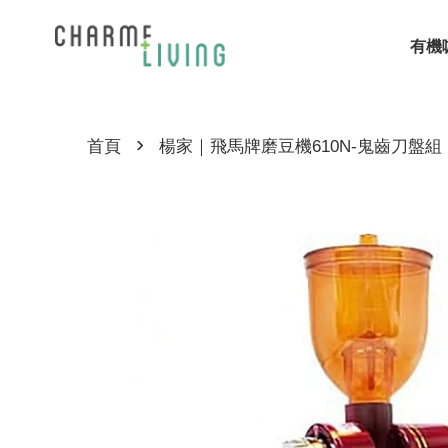
有機
›
首頁
楊家｜飛馬牌磨豆機610N-鬼齒刀盤組 (