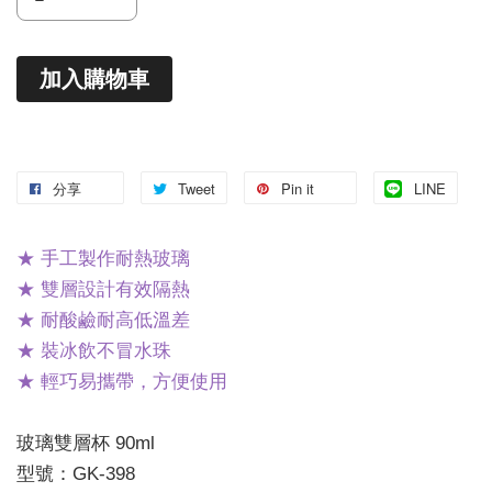
加入購物車
分享
Tweet
Pin it
LINE
★ 手工製作耐熱玻璃
★ 雙層設計有效隔熱
★ 耐酸鹼耐高低溫差
★ 裝冰飲不冒水珠
★ 輕巧易攜帶，方便使用
玻璃雙層杯 90ml
型號：GK-398