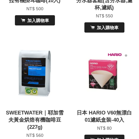
拉有機掛耳咖啡(10入)
分水器套組(含分水器,濾
杯,濾紙)
NT$ 500
NT$ 550
加入購物車
加入購物車
SWEETWATER｜耶加雪
日本 HARIO V60無漂白
夫黃金烘焙有機咖啡豆
01濾紙盒裝-40入
(227g)
NT$ 80
NT$ 560