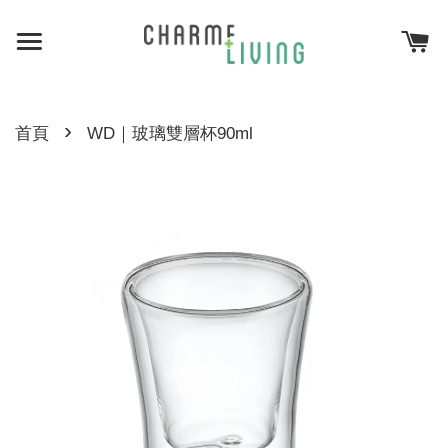
›
首頁
WD｜玻璃雙層杯90ml