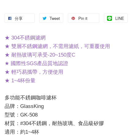
分享
Tweet
Pin it
LINE
★ 304不銹鋼濾網
★ 雙層不銹鋼濾網，不需用濾紙，可重覆使用
★ 耐熱玻璃可承受-20~150度C
★ 國際性SGS產品質地認證
★ 輕巧易攜帶，方便使用
★ 1~4杯份量
多功能不銹鋼咖啡濾杯
品牌：GlassKing
型號：GK-508
材質：#304不銹鋼，耐熱玻璃、食品級矽膠
適用：約1~4杯