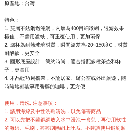
原產地：台灣
特色：
1. 雙層不銹鋼過濾網，內層為400目細緻網，過濾效果
極佳，不需用濾紙，可重覆使用，更加環保
2. 濾杯為耐熱玻璃材質，瞬間溫差為-20~150度C，材質
耐酸鹼，更安全
3. 圓形底座設計，簡約時尚，適合搭配多種茶壺和杯
子，更實用
4. 本品輕巧易攜帶，不論居家、辦公室或外出旅遊，隨
時隨地都能享用香醇的咖啡，更方便
使用，清洗, 注意事項：
1. 請用海綿及中性洗劑清洗，以免傷害商品
2. 可以先把不鏽鋼網放入水中浸泡一會兒，再使用軟性
的海綿、毛刷，輕輕刷除網上汙垢。不建議使用鋼刷類